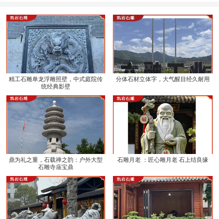
精工石雕单龙浮雕照壁，中式庭院传
分体石材立体字，大气醒目经久耐用
统经典影壁
鼎为礼之重，石载禅之韵：户外大型
石雕月老 ：匠心雕月老 石上结良缘
石雕寺庙宝鼎