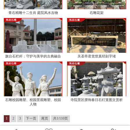
青石精雕十二生肖 庭院风水吉物
石雕花架
旗台石栏杆：守护与美学的古典融合
关圣帝君觉世真经刻字堵
石雕校园雕塑、校园景观雕塑、校园
寺院景区摆饰春日石灯笼图文赏析
人物
1
2
3
下一页
尾页
共1/110页