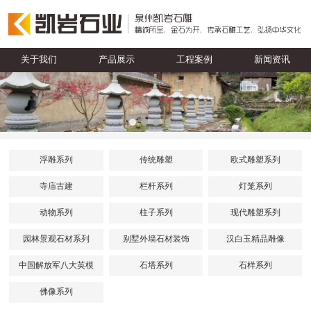
关于我们
产品展示
工程案例
新闻资讯
浮雕系列
传统雕塑
欧式雕塑系列
寺庙古建
栏杆系列
灯笼系列
动物系列
柱子系列
现代雕塑系列
园林景观石材系列
别墅外墙石材装饰
汉白玉精品雕像
中国解放军八大英模
石塔系列
石样系列
佛像系列