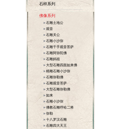
石样系列
佛像系列
石雕土地公
观音
石雕关公
石雕小沙弥
石雕千手观音菩萨
石雕阿弥陀佛
石雕妈祖
大型石雕四面如来佛
精雕石雕小沙弥
石雕弥勒佛
石雕观音菩萨
大型石雕弥勒佛
如来
石雕小沙弥
佛教石雕哼哈二将
弥勒
十八罗汉石雕
石雕四大天王