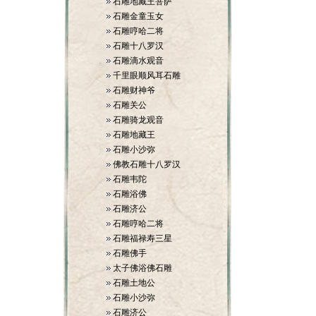
石雕地藏王菩萨
石雕金童玉女
石雕哼哈二将
石雕十八罗汉
石雕滴水观音
千里眼顺风耳石雕
石雕财神爷
石雕关公
石雕骑龙观音
石雕地藏王
石雕小沙弥
佛教石雕十八罗汉
石雕韦陀
石雕浴佛
石雕济公
石雕哼哈二将
石雕福禄寿三星
石雕佛手
太子佛浴佛石雕
石雕土地公
石雕小沙弥
石雕济公