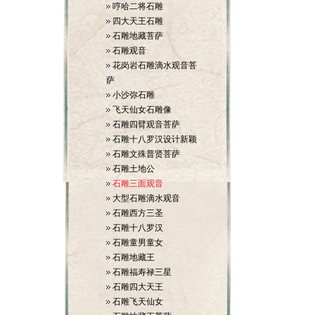
哼哈二将石雕
四大天王石雕
石雕地藏菩萨
石雕观音
花岗岩石雕滴水观音菩
萨
小沙弥石雕
飞天仙女石雕像
石雕四臂观音菩萨
石雕十八罗汉设计新颖
石雕文殊普贤菩萨
石雕土地公
石雕三面观音
大型石雕滴水观音
石雕西方三圣
石雕十八罗汉
石雕童男童女
石雕地藏王
石雕福寿禄三星
石雕四大天王
石雕飞天仙女