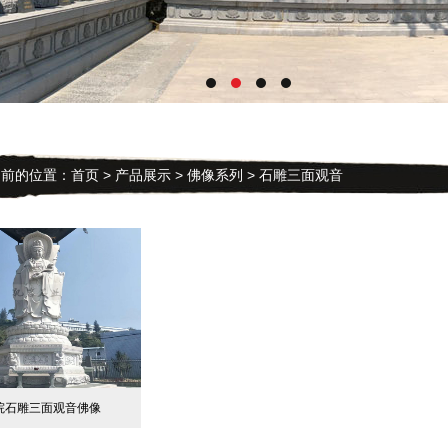
的位置：
首页
>
产品展示
>
佛像系列
> 石雕三面观音
院石雕三面观音佛像