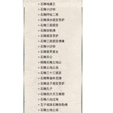
石雕地藏王
石雕小沙弥
石雕哼哈二将
石雕滴水观音菩萨
石雕三面观音
石雕弥勒佛
石雕观音菩萨
石雕三面观音佛像
石雕小沙弥
石雕童男童女
石雕关公
精雕石雕土地公
石雕土地公庙
石雕三十三观音
石雕释迦牟尼佛
石雕送子观音菩萨
石雕孔子
石雕四大天王雕塑
石雕八仙过海
五子戏珠石雕弥勒佛
石雕土地公庙