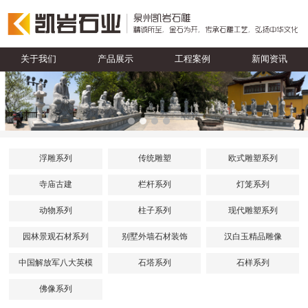
关于我们
产品展示
工程案例
新闻资讯
浮雕系列
传统雕塑
欧式雕塑系列
寺庙古建
栏杆系列
灯笼系列
动物系列
柱子系列
现代雕塑系列
园林景观石材系列
别墅外墙石材装饰
汉白玉精品雕像
中国解放军八大英模
石塔系列
石样系列
佛像系列