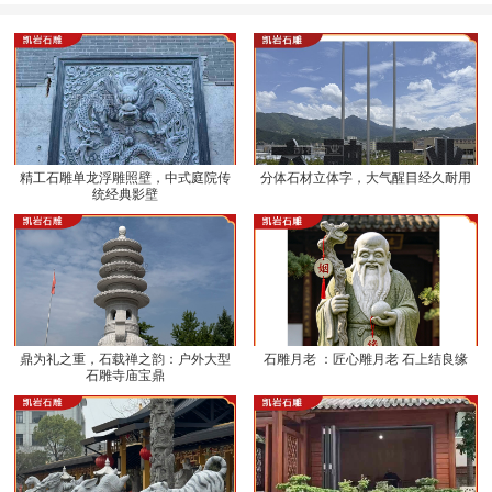
精工石雕单龙浮雕照壁，中式庭院传
分体石材立体字，大气醒目经久耐用
统经典影壁
鼎为礼之重，石载禅之韵：户外大型
石雕月老 ：匠心雕月老 石上结良缘
石雕寺庙宝鼎