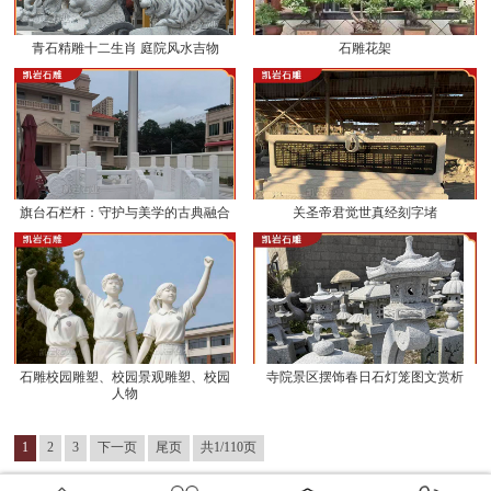
青石精雕十二生肖 庭院风水吉物
石雕花架
旗台石栏杆：守护与美学的古典融合
关圣帝君觉世真经刻字堵
石雕校园雕塑、校园景观雕塑、校园
寺院景区摆饰春日石灯笼图文赏析
人物
1
2
3
下一页
尾页
共1/110页