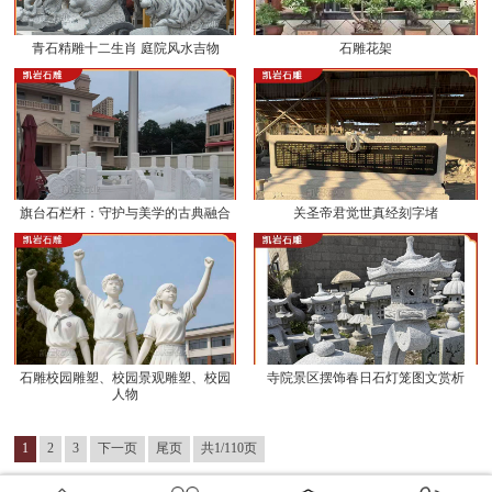
青石精雕十二生肖 庭院风水吉物
石雕花架
旗台石栏杆：守护与美学的古典融合
关圣帝君觉世真经刻字堵
石雕校园雕塑、校园景观雕塑、校园
寺院景区摆饰春日石灯笼图文赏析
人物
1
2
3
下一页
尾页
共1/110页