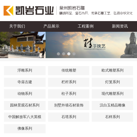
关于我们
产品展示
工程案例
新闻资讯
浮雕系列
传统雕塑
欧式雕塑系列
寺庙古建
栏杆系列
灯笼系列
动物系列
柱子系列
现代雕塑系列
园林景观石材系列
别墅外墙石材装饰
汉白玉精品雕像
中国解放军八大英模
石塔系列
石样系列
佛像系列