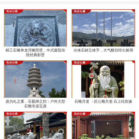
精工石雕单龙浮雕照壁，中式庭院传
分体石材立体字，大气醒目经久耐用
统经典影壁
鼎为礼之重，石载禅之韵：户外大型
石雕月老 ：匠心雕月老 石上结良缘
石雕寺庙宝鼎