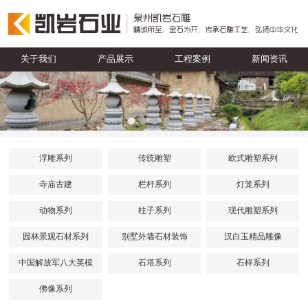
关于我们
产品展示
工程案例
新闻资讯
浮雕系列
传统雕塑
欧式雕塑系列
寺庙古建
栏杆系列
灯笼系列
动物系列
柱子系列
现代雕塑系列
园林景观石材系列
别墅外墙石材装饰
汉白玉精品雕像
中国解放军八大英模
石塔系列
石样系列
佛像系列