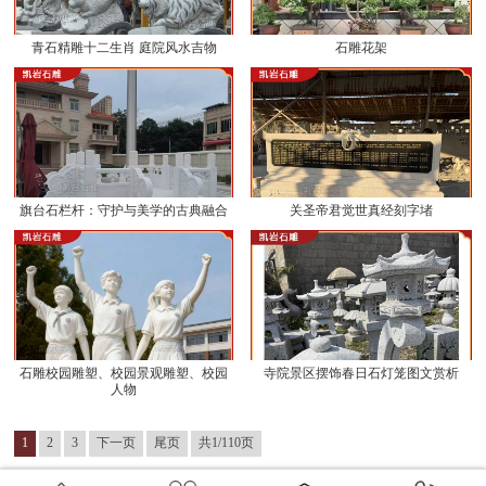
青石精雕十二生肖 庭院风水吉物
石雕花架
旗台石栏杆：守护与美学的古典融合
关圣帝君觉世真经刻字堵
石雕校园雕塑、校园景观雕塑、校园
寺院景区摆饰春日石灯笼图文赏析
人物
1
2
3
下一页
尾页
共1/110页