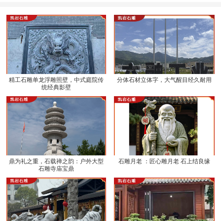
精工石雕单龙浮雕照壁，中式庭院传
分体石材立体字，大气醒目经久耐用
统经典影壁
鼎为礼之重，石载禅之韵：户外大型
石雕月老 ：匠心雕月老 石上结良缘
石雕寺庙宝鼎