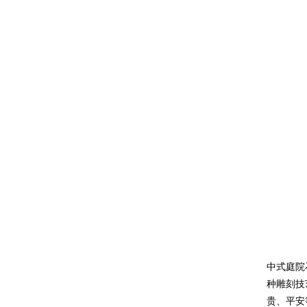
中式庭院
种雕刻技
贵、平安